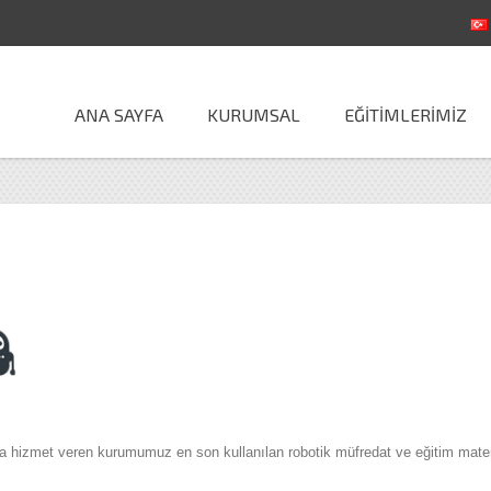
Facebook
Twitter
Linked In
Google+
ANA SAYFA
KURUMSAL
EĞİTİMLERİMİZ
a hizmet veren kurumumuz en son kullanılan robotik müfredat ve eğitim materya