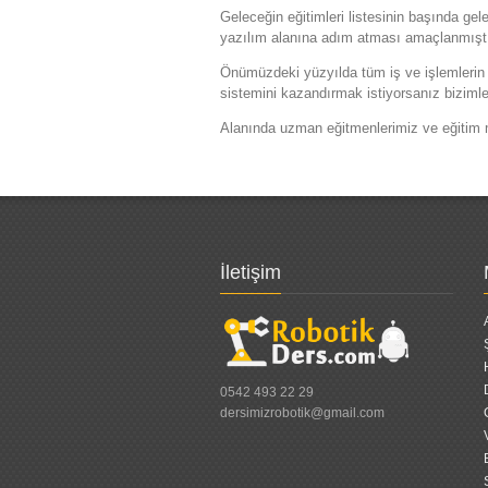
Geleceğin eğitimleri listesinin başında gel
yazılım alanına adım atması amaçlanmıştı
Önümüzdeki yüzyılda tüm iş ve işlemlerin 
sistemini kazandırmak istiyorsanız bizimle 
Alanında uzman eğitmenlerimiz ve eğitim ma
İletişim
0542 493 22 29
dersimizrobotik@gmail.com