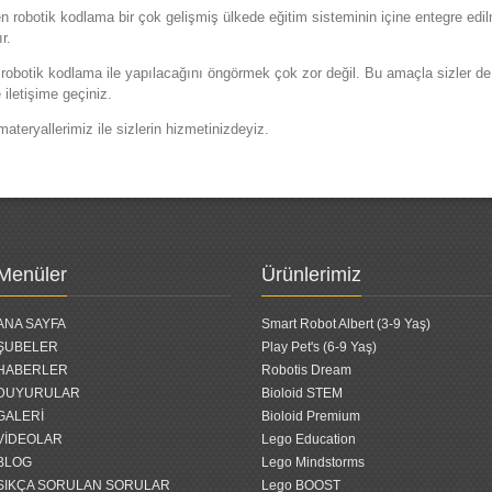
en robotik kodlama bir çok gelişmiş ülkede eğitim sisteminin içine entegre edi
r.
robotik kodlama ile yapılacağını öngörmek çok zor değil. Bu amaçla sizler d
iletişime geçiniz.
teryallerimiz ile sizlerin hizmetinizdeyiz.
Menüler
Ürünlerimiz
ANA SAYFA
Smart Robot Albert (3-9 Yaş)
ŞUBELER
Play Pet's (6-9 Yaş)
HABERLER
Robotis Dream
DUYURULAR
Bioloid STEM
GALERİ
Bioloid Premium
VİDEOLAR
Lego Education
BLOG
Lego Mindstorms
SIKÇA SORULAN SORULAR
Lego BOOST