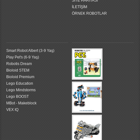
SİTE HARİTASI
İLETİŞİM
ÖRNEK ROBOTLAR
Smart Robot Albert (3-9 Yaş)
Play Pet's (6-9 Yaş)
Robotis Dream
Bioloid STEM
Bioloid Premium
Lego Education
Lego Mindstorms
Lego BOOST
MBot - Makeblock
VEX IQ