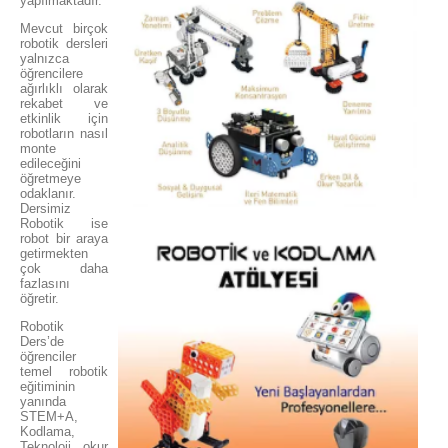
yapılmaktadır.
​Mevcut birçok
robotik dersleri
yalnızca
öğrencilere
ağırlıklı olarak
rekabet ve
etkinlik için
robotların nasıl
monte
edileceğini
öğretmeye
odaklanır.
Dersimiz
Robotik ise
robot bir araya
getirmekten
çok daha
fazlasını
öğretir.
​​Robotik
Ders’de
öğrenciler
temel robotik
eğitiminin
yanında
STEM+A,
Kodlama,
Teknoloji okur