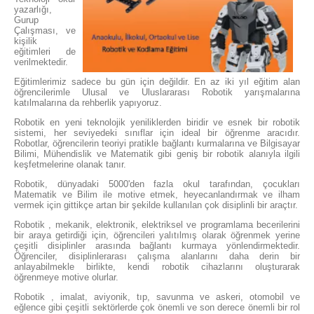
yazarlığı,
Gurup
Çalışması, ve
kişilik
eğitimleri de
verilmektedir.
​​Eğitimlerimiz sadece bu gün için değildir. En az iki yıl eğitim alan
öğrencilerimle Ulusal ve Uluslararası Robotik yarışmalarına
katılmalarına da rehberlik yapıyoruz.
​Robotik en yeni teknolojik yeniliklerden biridir ve esnek bir robotik
sistemi, her seviyedeki sınıflar için ideal bir öğrenme aracıdır.
Robotlar, öğrencilerin teoriyi pratikle bağlantı kurmalarına ve Bilgisayar
Bilimi, Mühendislik ve Matematik gibi geniş bir robotik alanıyla ilgili
keşfetmelerine olanak tanır.
Robotik, dünyadaki 5000'den fazla okul tarafından, çocukları
Matematik ve Bilim ile motive etmek, heyecanlandırmak ve ilham
vermek için gittikçe artan bir şekilde kullanılan çok disiplinli bir araçtır.
Robotik , mekanik, elektronik, elektriksel ve programlama becerilerini
bir araya getirdiği için, öğrencileri yalıtılmış olarak öğrenmek yerine
çeşitli disiplinler arasında bağlantı kurmaya yönlendirmektedir.
Öğrenciler, disiplinlerarası çalışma alanlarını daha derin bir
anlayabilmekle birlikte, kendi robotik cihazlarını oluşturarak
öğrenmeye motive olurlar.
Robotik , imalat, aviyonik, tıp, savunma ve askeri, otomobil ve
eğlence gibi çeşitli sektörlerde çok önemli ve son derece önemli bir rol