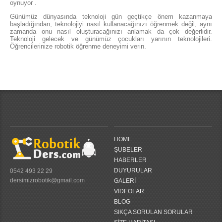
oynuyor .
Günümüz dünyasında teknoloji gün geçtikçe önem kazanmaya
başladığından, teknolojiyi nasıl kullanacağınızı öğrenmek değil, aynı
zamanda onu nasıl oluşturacağınızı anlamak da çok değerlidir.
Teknoloji gelecek ve günümüz çocukları yarının teknolojileri.
Öğrencilerinize robotik öğrenme deneyimi verin.
HOME
ŞUBELER
HABERLER
DUYURULAR
0542 493 22 29
dersimizrobotik@gmail.com
GALERİ
VİDEOLAR
BLOG
SIKÇA SORULAN SORULAR